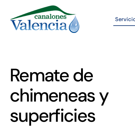
Skip
to
Servici
content
Remate de
chimeneas y
superficies